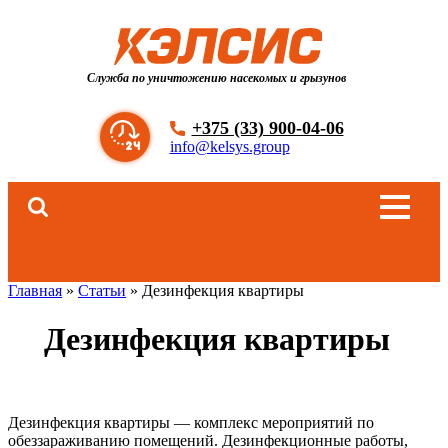
Служба по уничтожению насекомых и грызунов
Уничтожение
Холодным и Горяч
+375 (33) 900-04-06
info@kelsys.group
1-комнатн
2-комнатн
3-комнатн
Главная
»
Статьи
»
Дезинфекция квартиры
4-комнатн
Дезинфекция квартиры
*Данная акция распро
Уничтожение кл
Дезинфекция квартиры — комплекс мероприятий по
обеззараживанию помещений. Дезинфекционные работы,