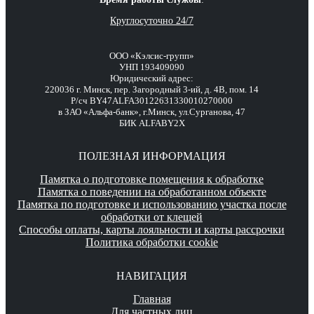
Круглосуточно 24/7
ООО «Кэлсис-групп»
УНП 193409090
Юридический адрес:
220036 г. Минск, пер. Загородный 3-ий, д. 4В, пом. 14
Р/сч BY47ALFA30122631330010270000
в ЗАО «Альфа-банк», г.Минск, ул.Сурганова, 47
БИК ALFABY2X
ПОЛЕЗНАЯ ИНФОРМАЦИЯ
Памятка о подготовке помещения к обработке
Памятка о поведении на обработанном объекте
Памятка по подготовке и использованию участка после
обработки от клещей
Способы оплаты, карты лояльности и карты рассрочки
Политика обработки cookie
НАВИГАЦИЯ
Главная
Для частных лиц